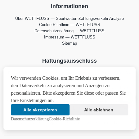
Informationen
Über WETTFLUSS — Sportwetten-Zahlungsverkehr Analyse
Cookie-Richtlinie — WETTFLUSS
Datenschutzerklärung — WETTFLUSS
Impressum — WETTFLUSS
Sitemap
Haftungsausschluss
Dieser Leitfaden dient nur zu Informationszwecken. Bitte spielen Sie
Wir verwenden Cookies, um Ihr Erlebnis zu verbessern,
verantwortungsbewusst. 18+
den Datenverkehr zu analysieren und Anzeigen zu
Wir verwenden Cookies, um Ihr Erlebnis zu verbessern. Durch die
personalisieren. Bitte akzeptieren Sie diese oder passen Sie
weitere Nutzung der Website stimmen Sie
unserer Richtlinie
zu.
Ihre Einstellungen an.
Diese Website enthält Affiliate-Links. Wir erhalten möglicherweise eine
14:46
Provision, wenn Sie über diese Links einkaufen, ohne dass Ihnen
Alle akzeptieren
Alle ablehnen
zusätzliche Kosten entstehen.
Datenschutzerklärung
Cookie-Richtlinie
Wenn Sie unter Spielsucht leiden, finden Sie hier
Hilfe
.