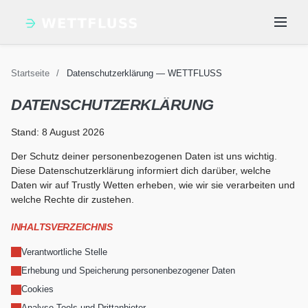
Startseite
/
Datenschutzerklärung — WETTFLUSS
Wettanbieter mit Trustly
Trustly Einzahlung
Trustly Auszahlung
Trustly Sicherheit bei
DATENSCHUTZERKLÄRUNG
2026 — Liste aller GGL-
Trustly vs. PayPal bei
Alle Artikel
Sportwetten —
Nachrichten
Sportwetten — Dauer,
Sportwetten — Lizenz,
Sportwetten —
Buchmacher |
Anleitung, Dauer &
Limits & Erfahrung |
TÜV & Datenschutz |
Stand: 8 August 2026
Vergleich 2026 |
WETTFLUSS
Limits | WETTFLUSS
WETTFLUSS
WETTFLUSS
WETTFLUSS
Der Schutz deiner personenbezogenen Daten ist uns wichtig.
Diese Datenschutzerklärung informiert dich darüber, welche
Daten wir auf Trustly Wetten erheben, wie wir sie verarbeiten und
welche Rechte dir zustehen.
INHALTSVERZEICHNIS
Verantwortliche Stelle
Erhebung und Speicherung personenbezogener Daten
Cookies
Analyse-Tools und Drittanbieter