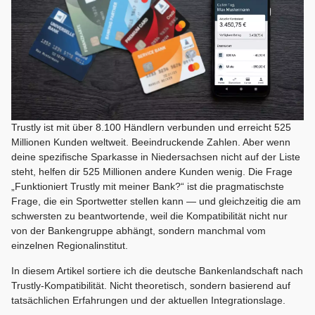
Trustly ist mit über 8.100 Händlern verbunden und erreicht 525
Millionen Kunden weltweit. Beeindruckende Zahlen. Aber wenn
deine spezifische Sparkasse in Niedersachsen nicht auf der Liste
steht, helfen dir 525 Millionen andere Kunden wenig. Die Frage
„Funktioniert Trustly mit meiner Bank?“ ist die pragmatischste
Frage, die ein Sportwetter stellen kann — und gleichzeitig die am
schwersten zu beantwortende, weil die Kompatibilität nicht nur
von der Bankengruppe abhängt, sondern manchmal vom
einzelnen Regionalinstitut.
In diesem Artikel sortiere ich die deutsche Bankenlandschaft nach
Trustly-Kompatibilität. Nicht theoretisch, sondern basierend auf
tatsächlichen Erfahrungen und der aktuellen Integrationslage.