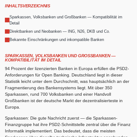
INHALTSVERZEICHNIS
Sparkassen, Volksbanken und Großbanken — Kompatibilität im
Detail
Direktbanken und Neobanken — ING, N26, DKB und Co.
Bekannte Einschränkungen und inkompatible Banken
SPARKASSEN, VOLKSBANKEN UND GROSSBANKEN — K
OMPATIBILITÄT IM DETAIL
94 Prozent der lizenzierten Banken in Europa erfüllen die PSD2-
Anforderungen für Open Banking. Deutschland liegt in dieser
Statistik leicht unter dem Durchschnitt, was hauptsächlich an der
Fragmentierung des Bankensystems liegt. Mit über 350
Sparkassen, rund 700 Volksbanken und einer Handvoll
Großbanken ist der deutsche Markt der dezentralisierteste in
Europa.
Sparkassen: Die gute Nachricht zuerst — die Sparkassen-
Finanzgruppe hat ihre PSD2-Schnittstelle zentral über die Finanz
Informatik implementiert. Das bedeutet, dass die meisten