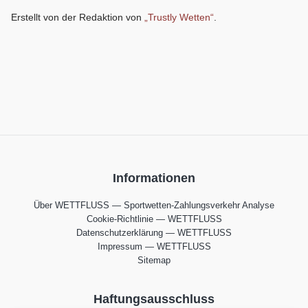
Erstellt von der Redaktion von
„Trustly Wetten“
.
Informationen
Über WETTFLUSS — Sportwetten-Zahlungsverkehr Analyse
Cookie-Richtlinie — WETTFLUSS
Datenschutzerklärung — WETTFLUSS
Impressum — WETTFLUSS
Sitemap
Haftungsausschluss