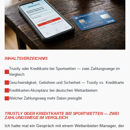
INHALTSVERZEICHNIS
Trustly oder Kreditkarte bei Sportwetten — zwei Zahlungswege im
Vergleich
Geschwindigkeit, Gebühren und Sicherheit — Trustly vs. Kreditkarte
Kreditkarten-Akzeptanz bei deutschen Wettanbietern
Welcher Zahlungsweg mehr Daten preisgibt
TRUSTLY ODER KREDITKARTE BEI SPORTWETTEN — ZWEI
ZAHLUNGSWEGE IM VERGLEICH
Ich hatte mal ein Gespräch mit einem Wettanbieter-Manager, der