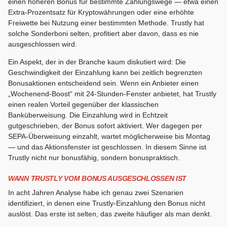
einen höheren Bonus für bestimmte Zahlungswege — etwa einen
Extra-Prozentsatz für Kryptowährungen oder eine erhöhte
Freiwette bei Nutzung einer bestimmten Methode. Trustly hat
solche Sonderboni selten, profitiert aber davon, dass es nie
ausgeschlossen wird.
Ein Aspekt, der in der Branche kaum diskutiert wird: Die
Geschwindigkeit der Einzahlung kann bei zeitlich begrenzten
Bonusaktionen entscheidend sein. Wenn ein Anbieter einen
„Wochenend-Boost“ mit 24-Stunden-Fenster anbietet, hat Trustly
einen realen Vorteil gegenüber der klassischen
Banküberweisung. Die Einzahlung wird in Echtzeit
gutgeschrieben, der Bonus sofort aktiviert. Wer dagegen per
SEPA-Überweisung einzahlt, wartet möglicherweise bis Montag
— und das Aktionsfenster ist geschlossen. In diesem Sinne ist
Trustly nicht nur bonusfähig, sondern bonuspraktisch.
WANN TRUSTLY VOM BONUS AUSGESCHLOSSEN IST
In acht Jahren Analyse habe ich genau zwei Szenarien
identifiziert, in denen eine Trustly-Einzahlung den Bonus nicht
auslöst. Das erste ist selten, das zweite häufiger als man denkt.