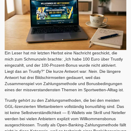
Ein Leser hat mir letzten Herbst eine Nachricht geschickt, die
mich zum Schmunzeln brachte: „Ich habe 100 Euro über Trustly
eingezahlt, und der 100-Prozent-Bonus wurde nicht aktiviert.
Liegt das an Trustly?“ Die kurze Antwort war: Nein. Die längere
Antwort hat drei Bildschirmseiten gedauert, weil das
Zusammenspiel von Zahlungsmethode und Bonusbedingungen
eines der missverstandensten Themen im Sportwetten-Alltag ist.
Trustly gehört zu den Zahlungsmethoden, die bei den meisten
GGL-lizenzierten Wettanbietern vollständig bonusfähig sind. Das
ist keine Selbstverständlichkeit — E-Wallets wie Skrill und Neteller
werden bei vielen Anbietern explizit vom Willkommensbonus
ausgeschlossen. Trustly als Open-Banking-Zahlungsmethode fällt
nicht in diese Kategorie, weil es technisch einer Banküberweisung