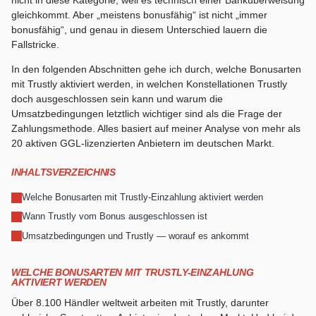
gleichkommt. Aber „meistens bonusfähig“ ist nicht „immer
bonusfähig“, und genau in diesem Unterschied lauern die
Fallstricke.
In den folgenden Abschnitten gehe ich durch, welche Bonusarten
mit Trustly aktiviert werden, in welchen Konstellationen Trustly
doch ausgeschlossen sein kann und warum die
Umsatzbedingungen letztlich wichtiger sind als die Frage der
Zahlungsmethode. Alles basiert auf meiner Analyse von mehr als
20 aktiven GGL-lizenzierten Anbietern im deutschen Markt.
INHALTSVERZEICHNIS
Welche Bonusarten mit Trustly-Einzahlung aktiviert werden
Wann Trustly vom Bonus ausgeschlossen ist
Umsatzbedingungen und Trustly — worauf es ankommt
WELCHE BONUSARTEN MIT TRUSTLY-EINZAHLUNG
AKTIVIERT WERDEN
Über 8.100 Händler weltweit arbeiten mit Trustly, darunter