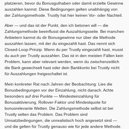
platzieren, bevor du Bonusguthaben oder damit erzielte Gewinne
auszahlen kannst. Diese Bedingungen gelten unabhängig von
der Zahlungsmethode. Trustly hat hier keinen Vor- oder Nachteil.
Aber — und das ist der Punkt, den ich betonen will — die
Zahlungsmethode beeinflusst die Auszahlungsseite. Bei manchen
Anbietern kannst du dir Bonusgewinne nur über die Methode
auszahlen lassen, mit der du eingezahlt hast. Das nennt sich
Closed-Loop-Prinzip. Wenn du per Trustly eingezahlt hast, musst
du auch per Trustly auszahlen. Das ist in den meisten Fällen kein
Problem, kann aber relevant werden, wenn du zwischenzeitlich
die Bank gewechselt hast oder dein Bankkonto bei Trustly nicht
für Auszahlungen freigeschaltet ist.
Mein konkreter Rat nach Jahren der Beobachtung: Lies die
Bonusbedingungen vor der Einzahlung, nicht danach. Achte
besonders auf drei Punkte — Mindesteinzahlung für
Bonusaktivierung, Rollover-Faktor und Mindestquote für
bonusrelevante Wetten. Die Zahlungsmethode selbst ist bei
Trustly selten das Problem. Das Problem sind
Umsatzbedingungen, die unrealistisch hoch angesetzt sind —
und die gelten für Trustly genauso wie für jede andere Methode.